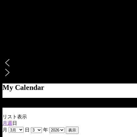
My Calendar
2026年3月3日
リスト
表示
月
週
日
月
日
年