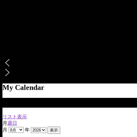
My Calendar
8月 2026 のイベント
リスト
表示
月
週
日
月
年