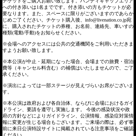
チケットをご購入お願い致します。ハンディキャップエリア
への付き添いは1名までです。付き添いの方もチケットが必
要なります。また、スペースに限りがございますのであらか
じめご了ください。チケット購入後、info@livenation.co.jp宛
に、購入されたチケットの券種、お名前、連絡先、車いすの
種類(電動/手動)をお知らせください。
※会場へのアクセスには公共の交通機関をご利用いただきま
すようお願い致します。
※本公演が中止・延期になった場合、会場までの旅費・宿泊
費等（キャンセル料含む）の補償はいたしませんので、ご了
承ください。
※演出によっては一部ステージが見えづらいお席がございま
す。
※本公演は政府および各自治体、ならびに会場におけるガイ
ドライン、要請を遵守し実施します。 今後の感染状況や政
府の方針などによりガイドライン、公演情報、感染症対策情
報に変更が生じる場合もございます。ご来場の際は、必ず事
前に来日公演特設サイトに掲載されている注意事項をご確認
ください。