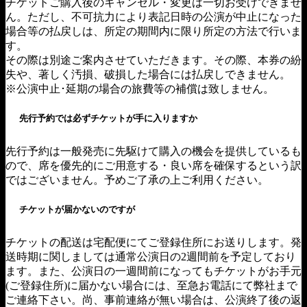
チケットご購入後のキャンセル・変更は一切お受けできませ
ん。ただし、不可抗力により表記日時の公演が中止になった
場合等の払戻しは、所定の期間内に限り所定の方法で行いま
す。
その際は別途ご案内させていただきます。その際、本券の紛
失や、著しく汚損、破損した場合には払戻しできません。
※公演中止･延期の場合の旅費等の補償は致しません。
先行予約では必ずチケットが手に入りますか
先行予約は一般発売に先駆けて購入の機会を提供しているも
ので、席を優先的にご用意する・良い席を確保するという訳
ではございません。予めご了承の上ご利用ください。
チケットが届かないのですが
チケットの配送は宅配便にてご登録住所にお送りします。発
送時期に関しましては通常公演日の2週間前を予定しており
ます。また、公演日の一週間前になってもチケットがお手元
(ご登録住所)に届かない場合には、至急お電話にて弊社まで
ご連絡下さい。尚、事前連絡が無い場合は、公演終了後の返