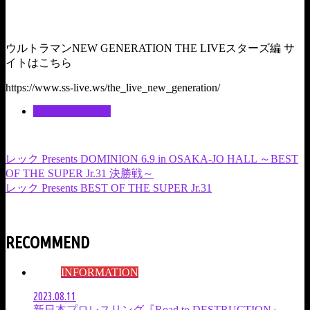
ウルトラマンNEW GENERATION THE LIVEスターズ編 サ
イトはこちら
https://www.ss-live.ws/the_live_new_generation/
INFORMATION
レック Presents DOMINION 6.9 in OSAKA-JO HALL ～BEST
OF THE SUPER Jr.31 決勝戦～
レック Presents BEST OF THE SUPER Jr.31
RECOMMEND
INFORMATION
2023.08.11
新日本プロレスリング『Road to DESTRUCTION』