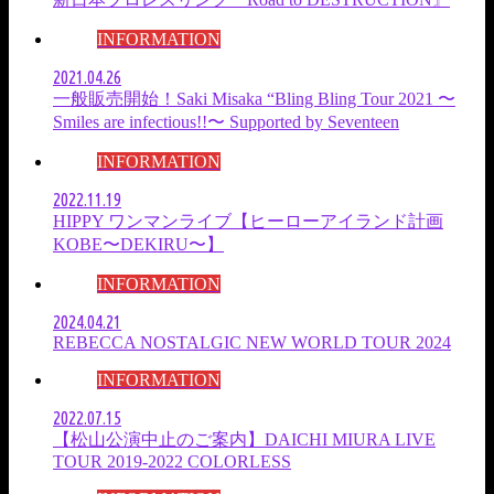
INFORMATION
2021.04.26
一般販売開始！Saki Misaka “Bling Bling Tour 2021 〜
Smiles are infectious!!〜 Supported by Seventeen
INFORMATION
2022.11.19
HIPPY ワンマンライブ【ヒーローアイランド計画
KOBE〜DEKIRU〜】
INFORMATION
2024.04.21
REBECCA NOSTALGIC NEW WORLD TOUR 2024
INFORMATION
2022.07.15
【松山公演中止のご案内】DAICHI MIURA LIVE
TOUR 2019-2022 COLORLESS