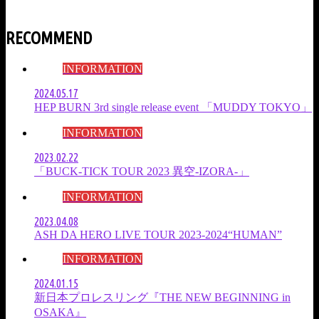
RECOMMEND
INFORMATION
2024.05.17
HEP BURN 3rd single release event 「MUDDY TOKYO」
INFORMATION
2023.02.22
「BUCK-TICK TOUR 2023 異空-IZORA-」
INFORMATION
2023.04.08
ASH DA HERO LIVE TOUR 2023-2024“HUMAN”
INFORMATION
2024.01.15
新日本プロレスリング『THE NEW BEGINNING in
OSAKA』