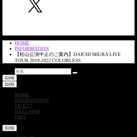
HOME
INFORMATION
【松山公演中止のご案内】DAICHI MIURA LIVE
TOUR 2019-2022 COLORLESS
検索:
CLOSE
CLOSE
HOME
INFORMATION
TICKET
HALL MAP
Q&A
CLOSE