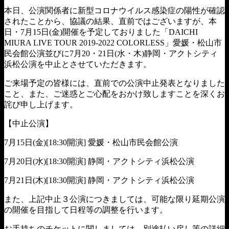
本日、公演関係者に新型コロナウイルス感染症の陽性が確認
されたことから、協議の結果、直前ではございますが、本
日・7月15日(金)開催を予定しておりました「DAICHI
MIURA LIVE TOUR 2019-2022 COLORLESS」愛媛・松山市
民会館公演並びに7月20・21日(水・木)静岡・アクトシティ
浜松公演を中止とさせていただきます。
ご来場予定の皆様には、直前での公演中止発表となりました
こと、また、ご迷惑とご心配をおかけ致しますことを深くお
詫び申し上げます。
【中止公演】
7月15日(金)[18:30開演] 愛媛・松山市民会館公演
7月20日(水)[18:30開演] 静岡・アクトシティ浜松公演
7月21日(木)[18:30開演] 静岡・アクトシティ浜松公演
また、上記中止３公演につきましては、可能な限り延期公演
の開催を目指して日程等の調整を行います。
お手持ちのチケットに関しましては、別途払い戻し等の詳細