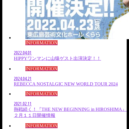
INFORMATION
2022.04.01
HIPPYワンマンに山猿ゲスト出演決定！！
INFORMATION
2024.04.21
REBECCA NOSTALGIC NEW WORLD TOUR 2024
INFORMATION
2021.02.11
熱戦続く！『THE NEW BEGINNING in HIROSHIMA』
２月１１日開催情報
INFORMATION