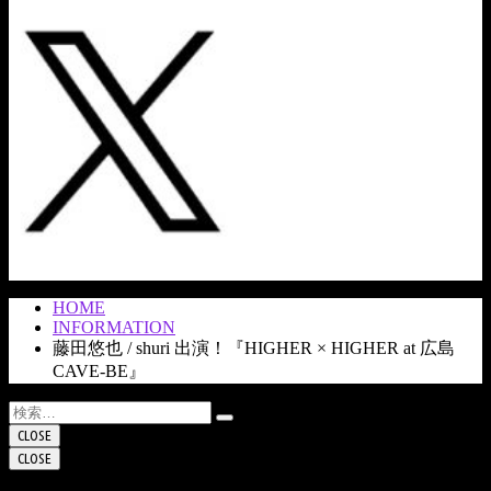
HOME
INFORMATION
藤田悠也 / shuri 出演！『HIGHER × HIGHER at 広島
CAVE-BE』
検
索:
CLOSE
CLOSE