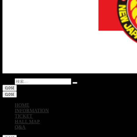
検索:
CLOSE
CLOSE
HOME
INFORMATION
TICKET
HALL MAP
Q&A