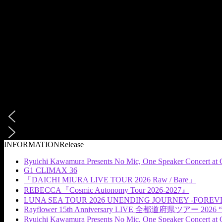
INFORMATION
Release
Ryuichi Kawamura Presents No Mic, One Speaker Concert at 
G1 CLIMAX 36
「DAICHI MIURA LIVE TOUR 2026 Raw / Bare」
REBECCA『Cosmic Autonomy Tour 2026-2027』
LUNA SEA TOUR 2026 UNENDING JOURNEY -FOREV
Rayflower 15th Anniversary LIVE 全都道府県ツアー 2026 “
Ryuichi Kawamura Presents No Mic, One Speaker Concert at 