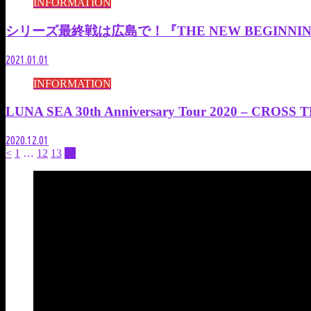
INFORMATION
シリーズ最終戦は広島で！『THE NEW BEGINNI
2021.01.01
INFORMATION
LUNA SEA 30th Anniversary Tour 2020 – C
2020.12.01
<
1
…
12
13
14