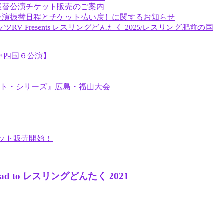
？」広島振替公演チケット販売のご案内
PY？」広島公演振替日程とチケット払い戻しに関するお知らせ
 / ナッツRV Presents レスリングどんたく 2025/レスリング肥前の国
ESS【中四国６公演】
演
ト・シリーズ』広島・福山大会
』視聴チケット販売開始！
 to レスリングどんたく 2021